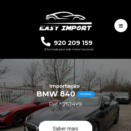
920 209 159
(Chamada para rede móvel nacional)
Importação
BMW 840
Vendido
Ref.ª 25J4Y9
Saber mais