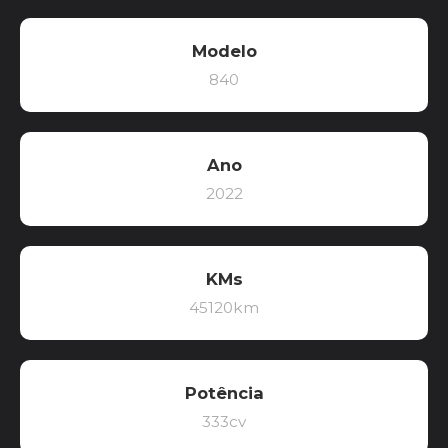
Modelo
840
Ano
2022
KMs
45120km
Potência
333cv