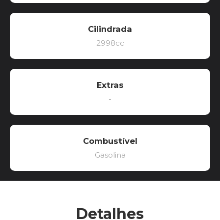
Cilindrada
2998cc
Extras
-
Combustível
Gasolina
Detalhes