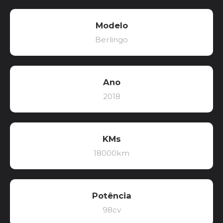
Modelo
Berlingo
Ano
2018
KMs
18000km
Potência
98cv