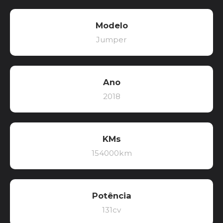
Modelo
Jumper
Ano
2018
KMs
154000km
Potência
131cv