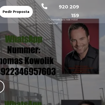
920 209
Pedir Proposta
159
* Chamada para rede móvel
nacional