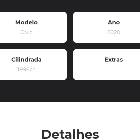
Modelo
Ano
Civic
2020
Cilindrada
Extras
1996cc
-
Detalhes