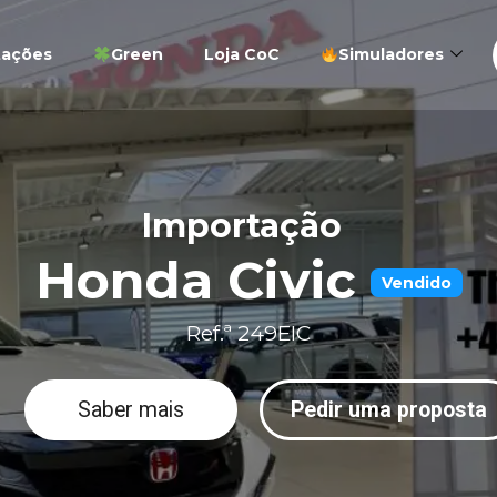
tações
Green
Loja CoC
Simuladores
Importação
Honda Civic
Vendido
Ref.ª 249EIC
Saber mais
Pedir uma proposta