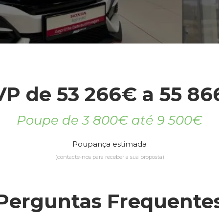
VP de 53 266€ a 55 86
Poupe de 3 800€ até 9 500€
Poupança estimada
(contacte-nos para receber a sua proposta)
Perguntas Frequente