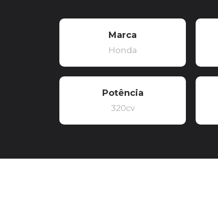
Marca
Honda
Potência
320cv