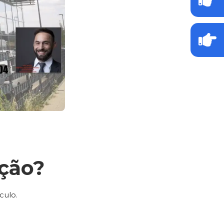
ção?
culo.