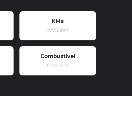
KMs
27733km
Combustível
Gasolina