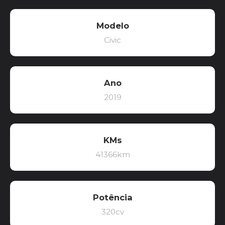
Modelo
Civic
Ano
2019
KMs
41366km
Potência
320cv