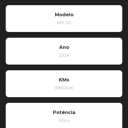
Modelo
MX-30
Ano
2024
KMs
9800km
Potência
110cv