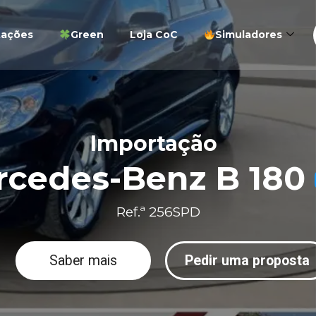
tações
Green
Loja CoC
Simuladores
Importação
rcedes-Benz B 180
Ref.ª 256SPD
Saber mais
Pedir uma proposta