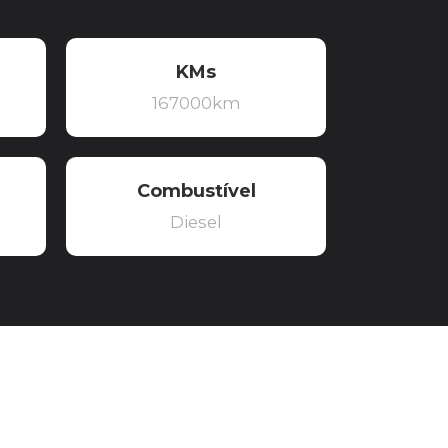
KMs
167000km
Combustível
Diesel