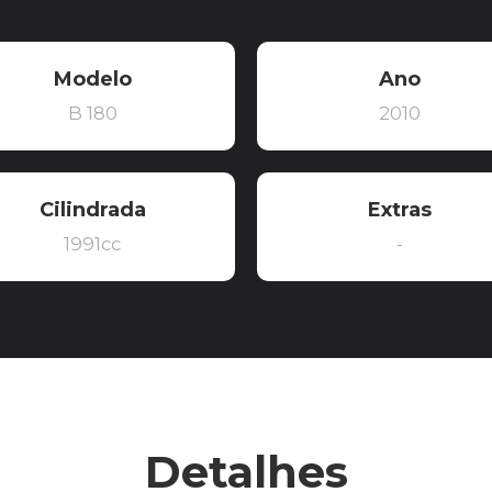
Modelo
Ano
B 180
2010
Cilindrada
Extras
1991cc
-
Detalhes