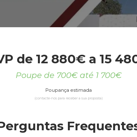
VP de 12 880€ a 15 48
Poupe de 700€ até 1 700€
Poupança estimada
(contacte-nos para receber a sua proposta)
Perguntas Frequente