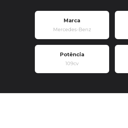
Marca
Mercedes-Benz
Potência
109cv