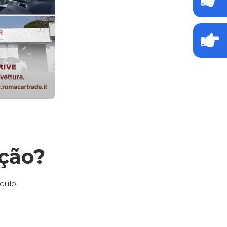
ção?
culo.