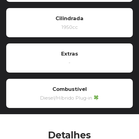
Cilindrada
1950cc
Extras
-
Combustível
Diesel/Híbrido Plug-in
Detalhes