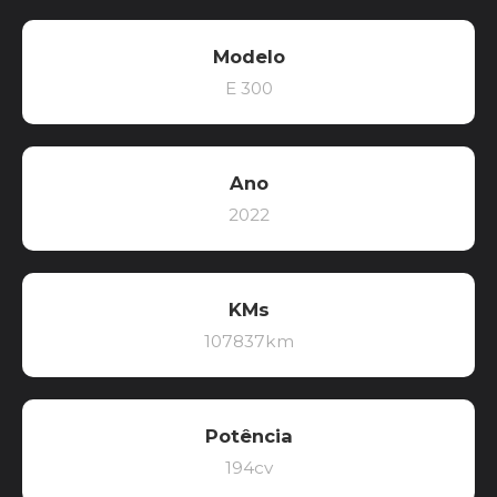
Modelo
E 300
Ano
2022
KMs
107837km
Potência
194cv