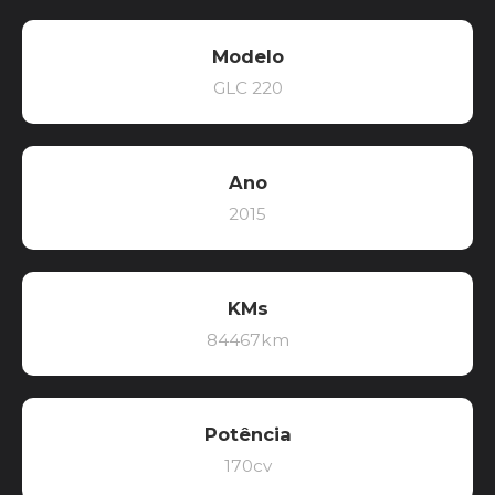
Modelo
GLC 220
Ano
2015
KMs
84467km
Potência
170cv