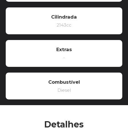
Cilindrada
2143cc
Extras
-
Combustível
Diesel
Detalhes