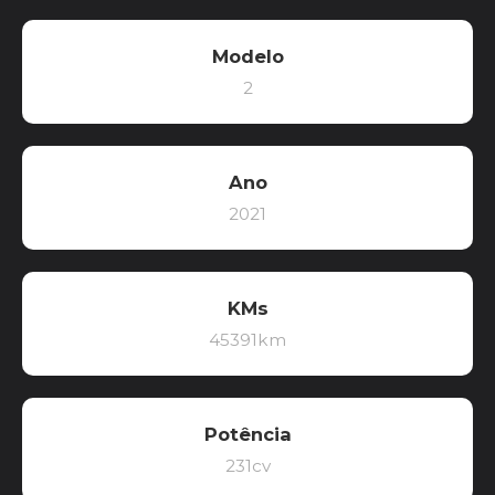
Modelo
2
Ano
2021
KMs
45391km
Potência
231cv