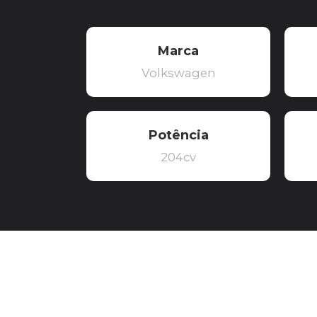
Marca
Volkswagen
Potência
204cv