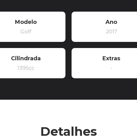
Modelo
Ano
Golf
2017
Cilindrada
Extras
1395cc
-
Detalhes