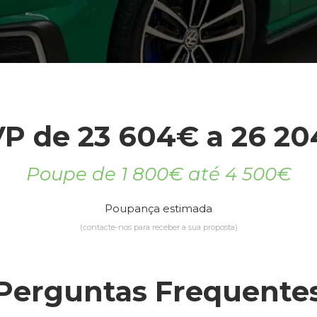
P de 23 604€ a 26 2
Poupe de 1 800€ até 4 500€
Poupança estimada
(contacte-nos para receber a sua proposta)
Perguntas Frequente