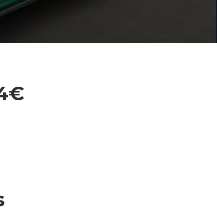
04€
s