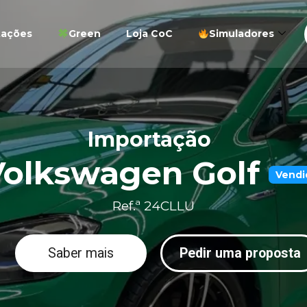
tações
Green
Loja CoC
Simuladores
Importação
Volkswagen Golf
Vendi
Ref.ª 24CLLU
Saber mais
Pedir uma proposta