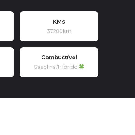
KMs
37200km
Combustível
Gasolina/Híbrido