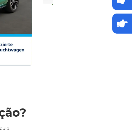
ção?
culo.