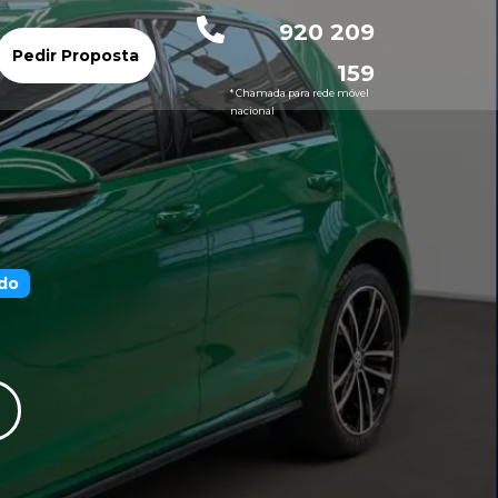
920 209
Pedir Proposta
159
* Chamada para rede móvel
nacional
do