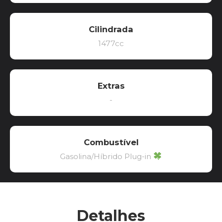
Cilindrada
1477cc
Extras
-
Combustível
Gasolina/Híbrido Plug-in
Detalhes