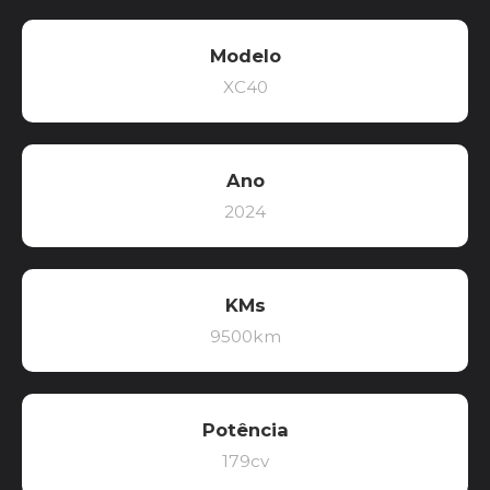
Modelo
XC40
Ano
2024
KMs
9500km
Potência
179cv