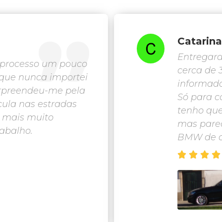
Catarin
Entregar
o processo um pouco
cerca de
que nunca importei
informado
rpreendeu-me pela
Só para c
rcula nas estradas
tenho que
 mais muito
mas parec
rabalho.
BMW de c



