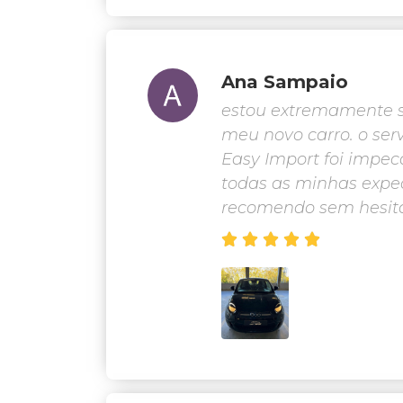
Ana Sampaio
estou extremamente s
meu novo carro. o ser
Easy Import foi impec
todas as minhas expec
recomendo sem hesita




