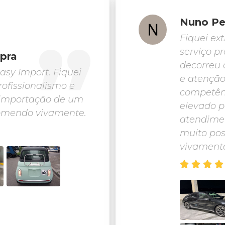
Nuno Pe
Fiquei ex
serviço p
tpra
decorreu 
asy Import. Fiquei
e atenção
ofissionalismo e
competênc
a importação de um
elevado p
comendo vivamente.
atendimen
muito pos
vivamente



