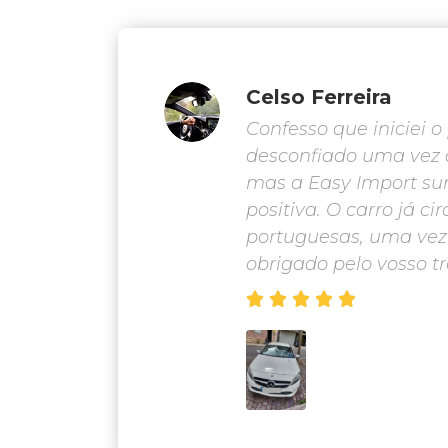
Celso Ferreira
Confesso que iniciei 
desconfiado uma vez 
mas a Easy Import su
positiva. O carro já ci
portuguesas, uma vez
obrigado pelo vosso t




