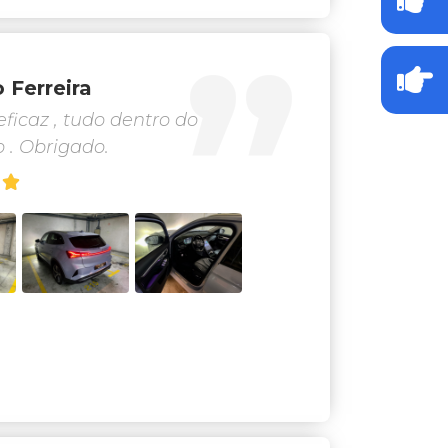
o Ferreira
eficaz , tudo dentro do
 . Obrigado.
