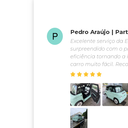
Pedro Araújo | Par
Excelente serviço da E
surpreendido com o pr
eficiência tornando 
carro muito fácil. Re




