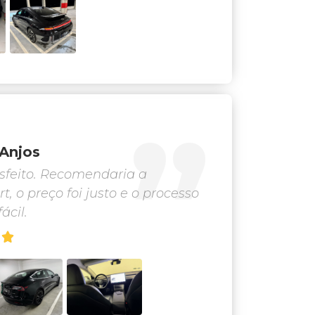
 Anjos
isfeito. Recomendaria a
, o preço foi justo e o processo
ácil.
