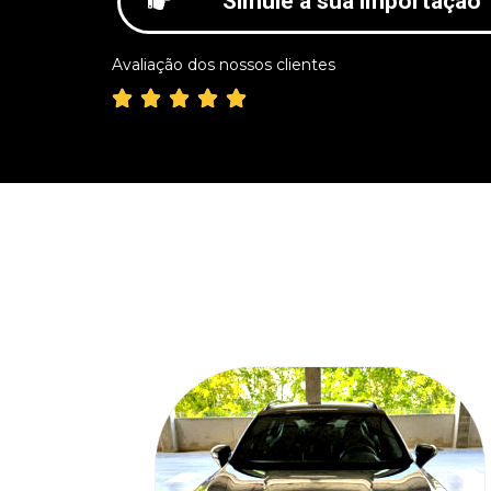
Simule a sua importação
Avaliação dos nossos clientes




