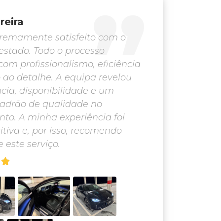
reira
tremamente satisfeito com o
restado. Todo o processo
com profissionalismo, eficiência
 ao detalhe. A equipa revelou
ia, disponibilidade e um
adrão de qualidade no
to. A minha experiência foi
itiva e, por isso, recomendo
 este serviço.
