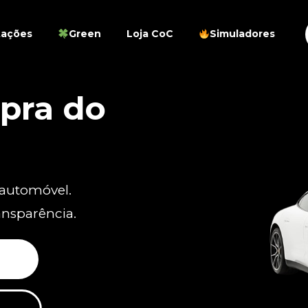
tações
Green
Loja CoC
Simuladores
pra do
 automóvel.
ansparência.