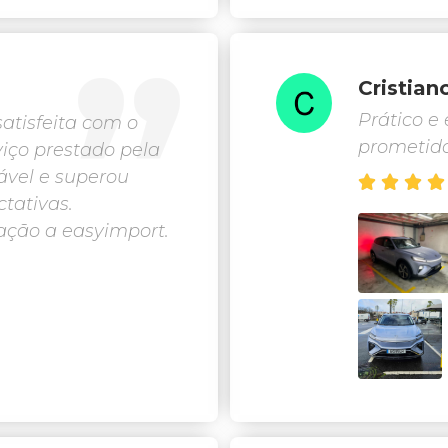
Cristian
Prático e 
atisfeita com o
prometido
viço prestado pela
ável e superou




tativas.
ção a easyimport.