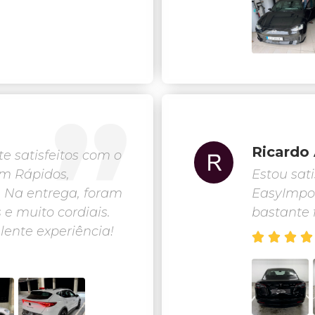
Ricardo
 satisfeitos com o
am Rápidos,
Estou sat
.. Na entrega, foram
EasyImport
 e muito cordiais.
bastante f
lente experiência!



