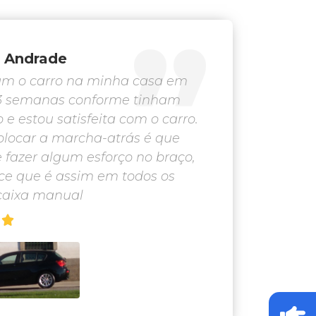
a Andrade
am o carro na minha casa em
 3 semanas conforme tinham
 e estou satisfeita com o carro.
olocar a marcha-atrás é que
 fazer algum esforço no braço,
e que é assim em todos os
aixa manual
