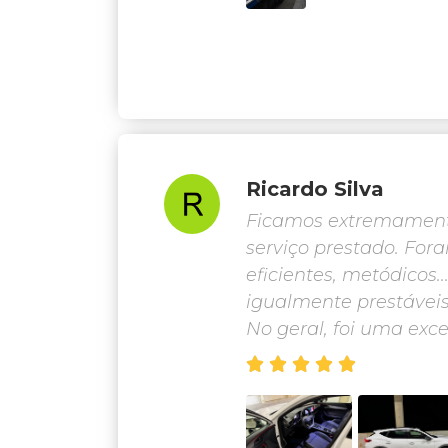
Ricardo Silva
Ficamos extremamente
serviço prestado. For
eficientes, metódicos.
igualmente prestáveis
No geral, foi uma exce




