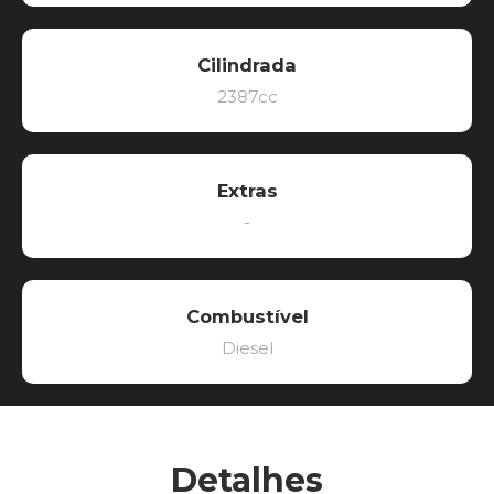
Cilindrada
2387cc
Extras
-
Combustível
Diesel
Detalhes