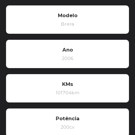
Modelo
Brera
Ano
2006
KMs
101704km
Potência
200cv