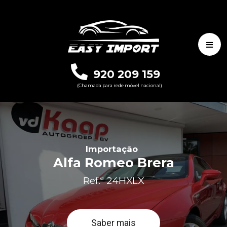
920 209 159
(Chamada para rede móvel nacional)
Importação
Alfa Romeo Brera
Ref.ª 24HXLX
Saber mais