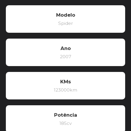
Modelo
Spider
Ano
2007
KMs
123000km
Potência
185cv