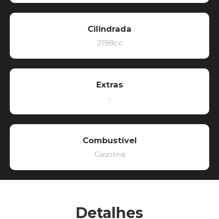
Cilindrada
2198cc
Extras
-
Combustível
Gasolina
Detalhes