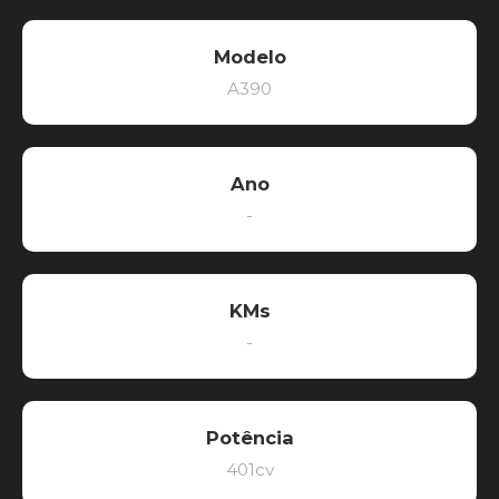
Modelo
A390
Ano
-
KMs
-
Potência
401cv