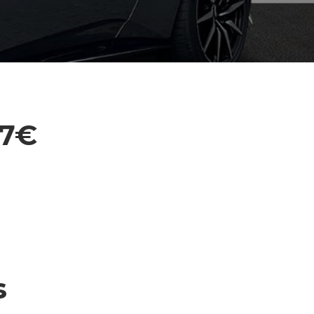
27€
s