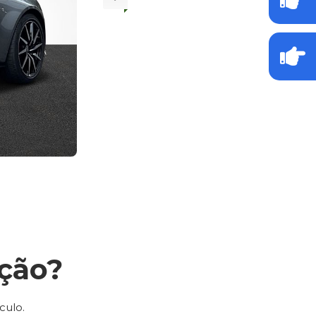
ção?
culo.