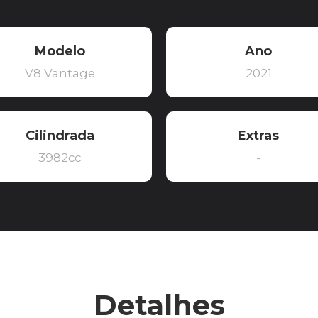
Modelo
Ano
V8 Vantage
2021
Cilindrada
Extras
3982cc
-
Detalhes