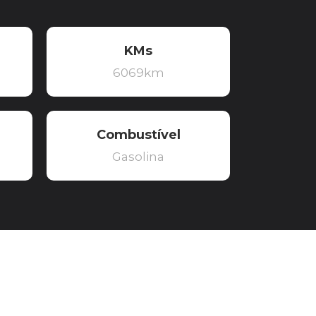
KMs
6069km
Combustível
Gasolina