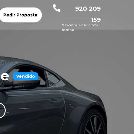
920 209
Pedir Proposta
159
* Chamada para rede móvel
nacional
ge
Vendido