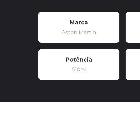
Marca
Aston Martin
Potência
510cv