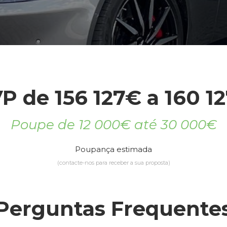
P de 156 127€ a 160 1
Poupe de 12 000€ até 30 000€
Poupança estimada
(contacte-nos para receber a sua proposta)
Perguntas Frequente