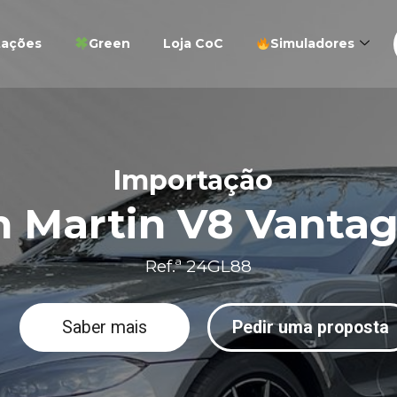
tações
Green
Loja CoC
Simuladores
Importação
n Martin V8 Vanta
Ref.ª 24GL88
Saber mais
Pedir uma proposta