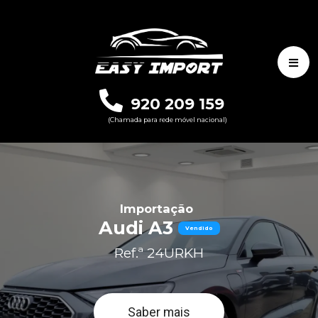
920 209 159
(Chamada para rede móvel nacional)
Importação
Audi A3
Vendido
Ref.ª 24URKH
Saber mais