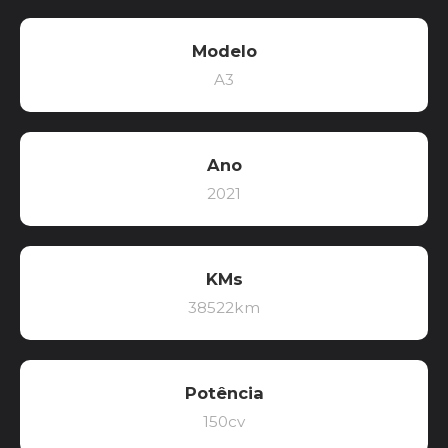
Modelo
A3
Ano
2021
KMs
38522km
Potência
150cv