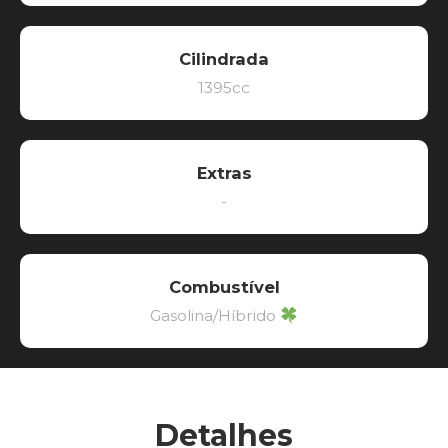
Cilindrada
1395cc
Extras
-
Combustível
Gasolina/Híbrido
Detalhes