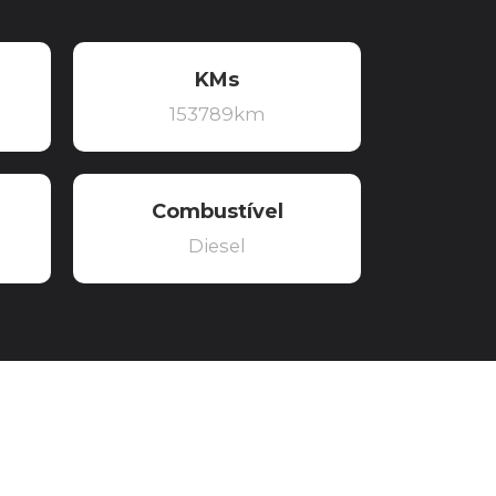
KMs
153789km
Combustível
Diesel