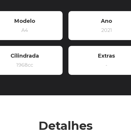
Modelo
Ano
A4
2021
Cilindrada
Extras
1968cc
-
Detalhes