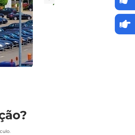
ção?
culo.