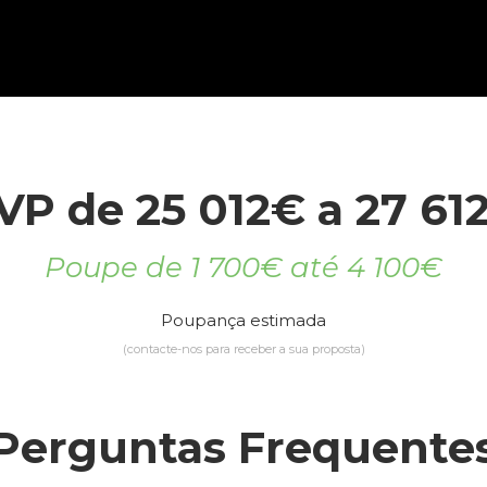
VP de 25 012€ a 27 61
Poupe de 1 700€ até 4 100€
Poupança estimada
(contacte-nos para receber a sua proposta)
Perguntas Frequente