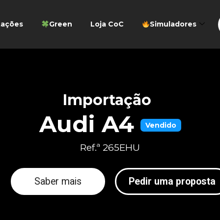
tações
Green
Loja CoC
Simuladores
Importação
Audi A4
Vendido
Ref.ª 265EHU
Saber mais
Pedir uma proposta