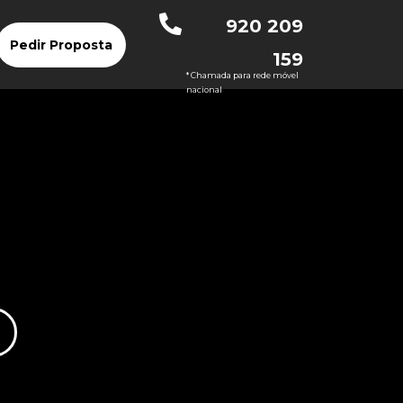
920 209
Pedir Proposta
159
* Chamada para rede móvel
nacional