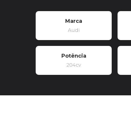
Marca
Audi
Potência
204cv