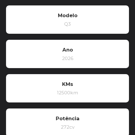
Modelo
Q3
Ano
2026
KMs
12500km
Potência
272cv