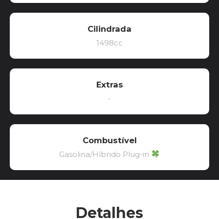
Cilindrada
1498cc
Extras
-
Combustível
Gasolina/Híbrido Plug-in
Detalhes