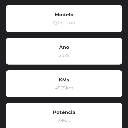
Modelo
Q4 e-tron
Ano
2025
KMs
4565km
Potência
286cv