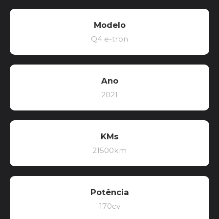
Modelo
Q4 e-tron
Ano
2021
KMs
21500km
Potência
170cv