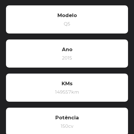
Modelo
Q5
Ano
2015
KMs
149557km
Potência
150cv