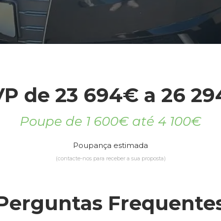
P de 23 694€ a 26 2
Poupe de 1 600€ até 4 100€
Poupança estimada
(contacte-nos para receber a sua proposta)
Perguntas Frequente