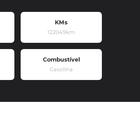
KMs
122049km
Combustível
Gasolina