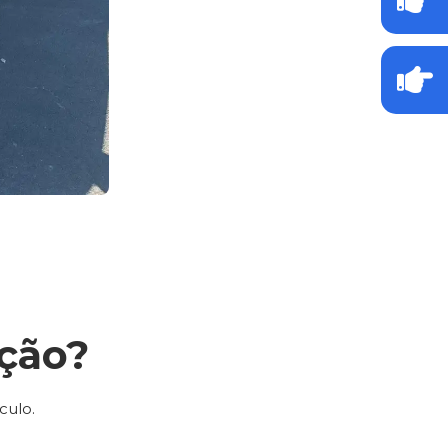
ção?
culo.