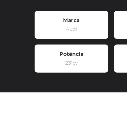
Marca
Audi
Potência
231cv