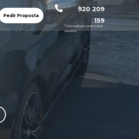
920 209
Pedir Proposta
159
* Chamada para rede móvel
nacional