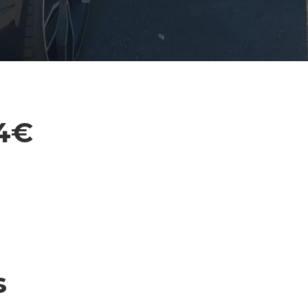
94€
s