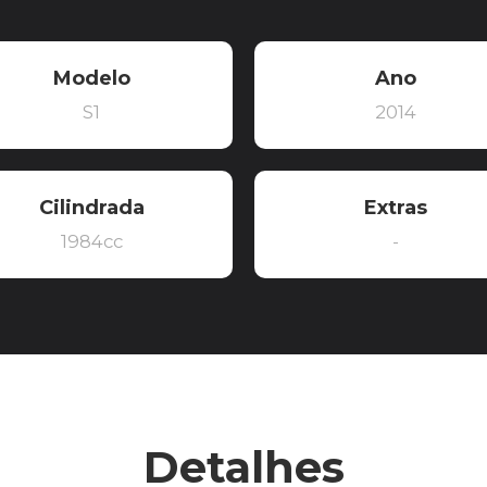
Modelo
Ano
S1
2014
Cilindrada
Extras
1984cc
-
Detalhes