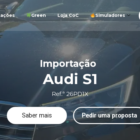
tações
Green
Loja CoC
Simuladores
Importação
Audi S1
Ref.ª 26PD1X
Saber mais
Pedir uma proposta