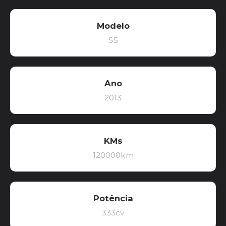
Modelo
S5
Ano
2013
KMs
120000km
Potência
333cv