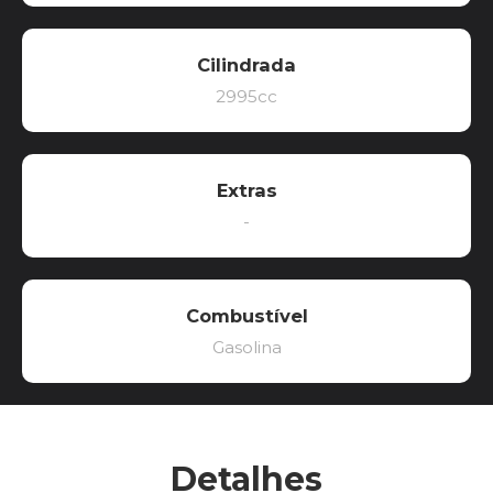
Cilindrada
2995cc
Extras
-
Combustível
Gasolina
Detalhes