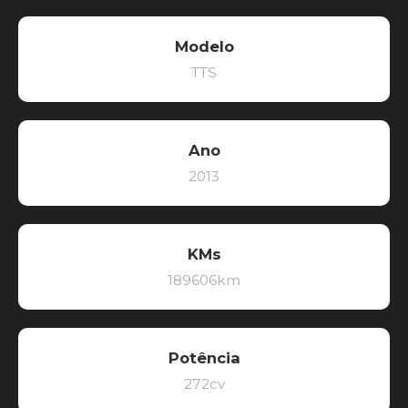
Modelo
TTS
Ano
2013
KMs
189606km
Potência
272cv