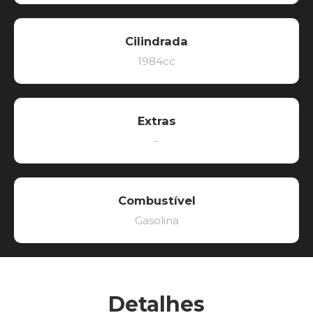
Cilindrada
1984cc
Extras
-
Combustível
Gasolina
Detalhes