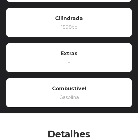
Cilindrada
1598cc
Extras
-
Combustível
Gasolina
Detalhes