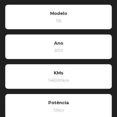
Modelo
116
Ano
2013
KMs
146000km
Potência
136cv