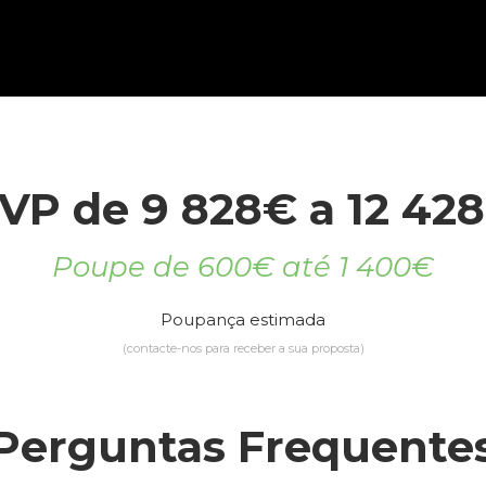
VP de 9 828€ a 12 42
Poupe de 600€ até 1 400€
Poupança estimada
(contacte-nos para receber a sua proposta)
Perguntas Frequente