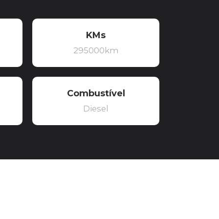
KMs
295000km
Combustível
Diesel