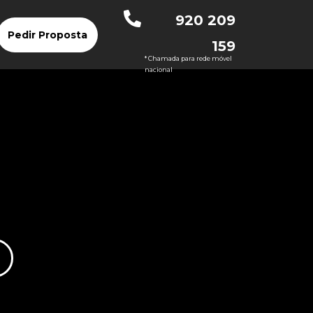
920 209
Pedir Proposta
159
* Chamada para rede móvel
nacional