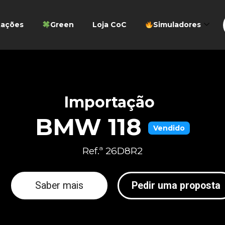
tações
Green
Loja CoC
Simuladores
Importação
BMW 118
Vendido
Ref.ª 26D8R2
Saber mais
Pedir uma proposta