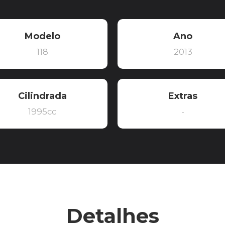
Modelo
Ano
118
2013
Cilindrada
Extras
1995cc
-
Detalhes