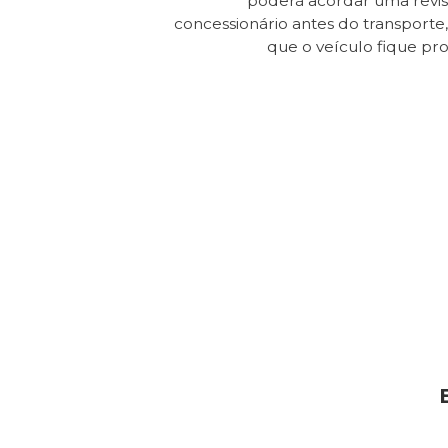
poderá acordar uma revi
concessionário antes do transporte, 
que o veículo fique pr