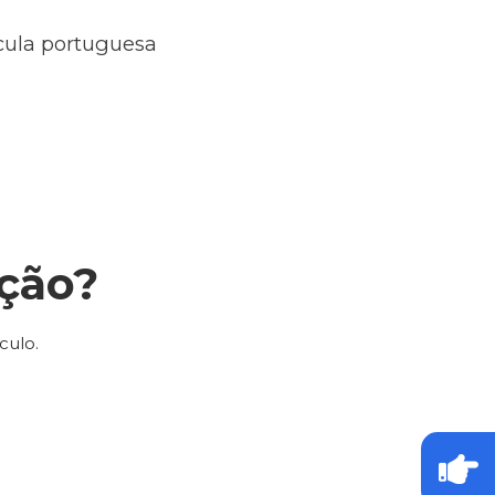
ícula portuguesa
ção?
culo.