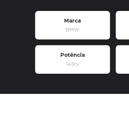
Marca
BMW
Potência
143cv