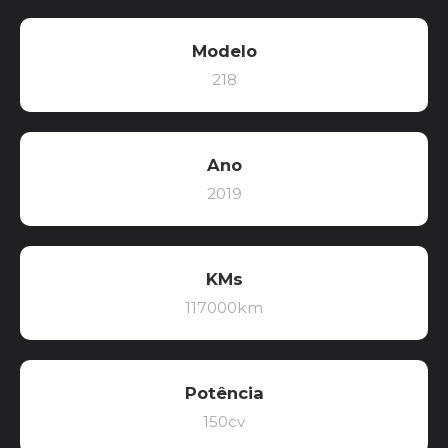
Modelo
218
Ano
2019
KMs
117000km
Potência
150cv