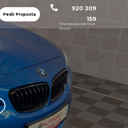
920 209
Pedir Proposta
159
* Chamada para rede móvel
nacional