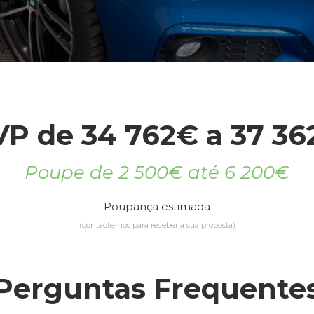
VP de 34 762€ a 37 36
Poupe de 2 500€ até 6 200€
Poupança estimada
(contacte-nos para receber a sua proposta)
Perguntas Frequente