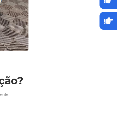
ção?
culo.