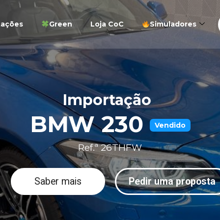
tações
Green
Loja CoC
Simuladores
Importação
BMW 230
Vendido
Ref.ª 26THFW
Saber mais
Pedir uma proposta