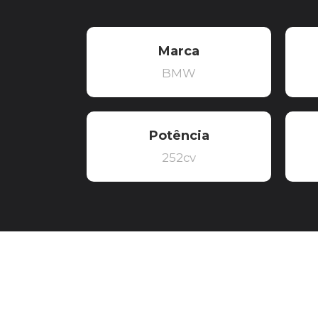
Marca
BMW
Potência
252cv