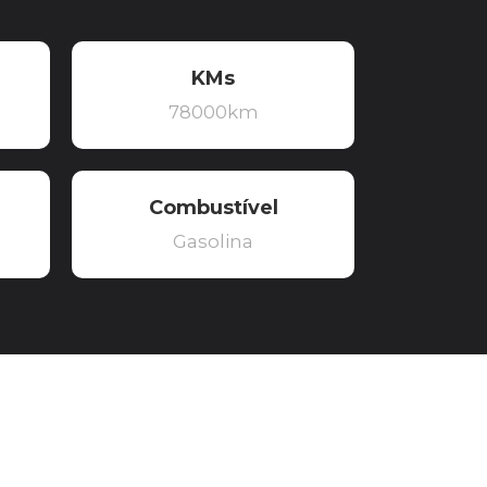
KMs
78000km
Combustível
Gasolina