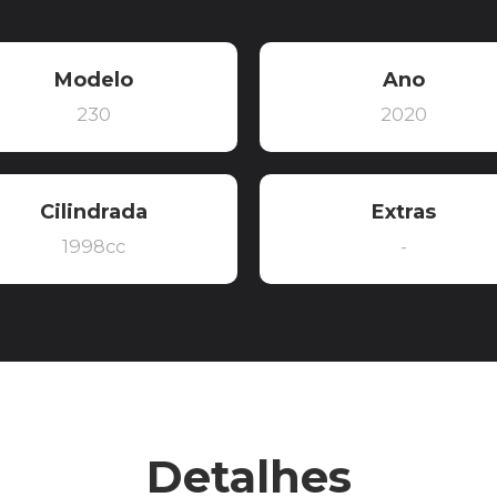
Modelo
Ano
230
2020
Cilindrada
Extras
1998cc
-
Detalhes