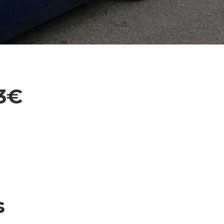
83€
s