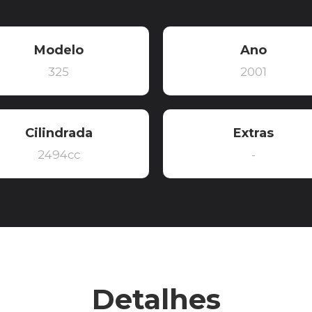
Modelo
Ano
325
2001
Cilindrada
Extras
2494cc
-
Detalhes