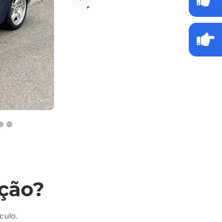
ção?
culo.