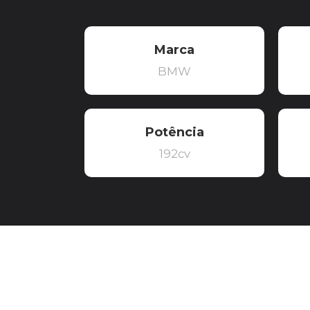
Marca
BMW
Potência
192cv