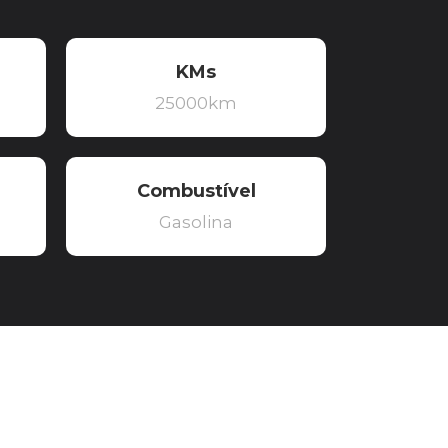
KMs
25000km
Combustível
Gasolina