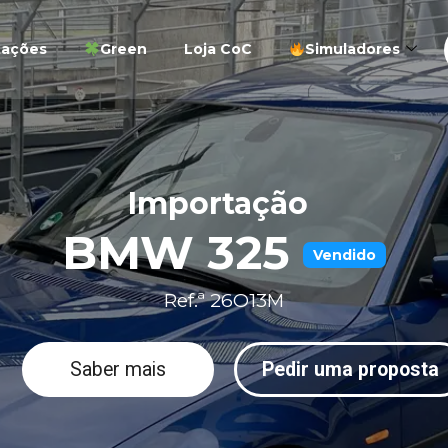
tações
Green
Loja CoC
Simuladores
Importação
BMW 325
Vendido
Ref.ª 26O13M
Saber mais
Pedir uma proposta