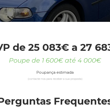
P de 25 083€ a 27 6
Poupe de 1 600€ até 4 000€
Poupança estimada
(contacte-nos para receber a sua proposta)
Perguntas Frequente