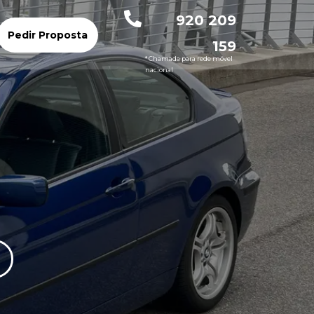
920 209
Pedir Proposta
159
* Chamada para rede móvel
nacional