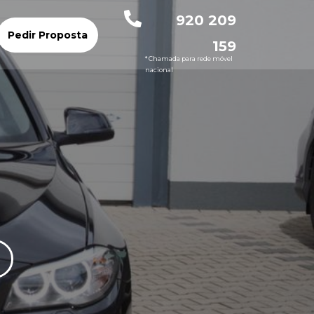
920 209
Pedir Proposta
159
* Chamada para rede móvel
nacional