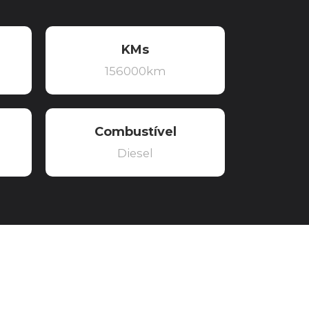
KMs
156000km
Combustível
Diesel