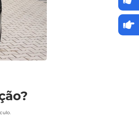
ção?
culo.