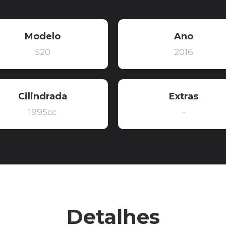
Modelo
Ano
520
2016
Cilindrada
Extras
1995cc
-
Detalhes