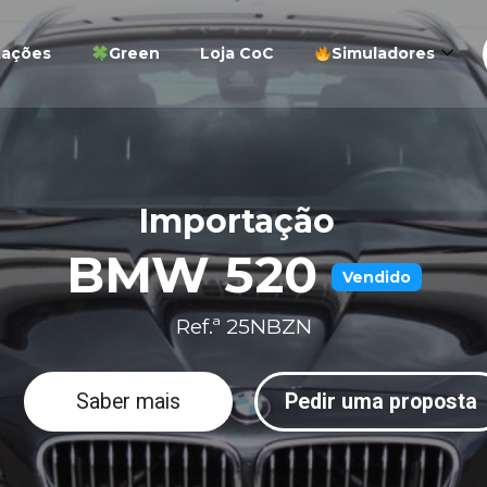
tações
Green
Loja CoC
Simuladores
Importação
BMW 520
Vendido
Ref.ª 25NBZN
Saber mais
Pedir uma proposta