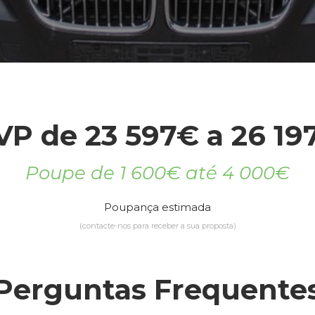
VP de 23 597€ a 26 19
Poupe de 1 600€ até 4 000€
Poupança estimada
(contacte-nos para receber a sua proposta)
Perguntas Frequente