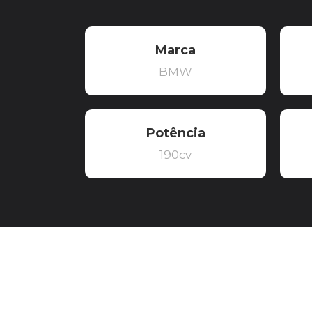
Marca
BMW
Potência
190cv