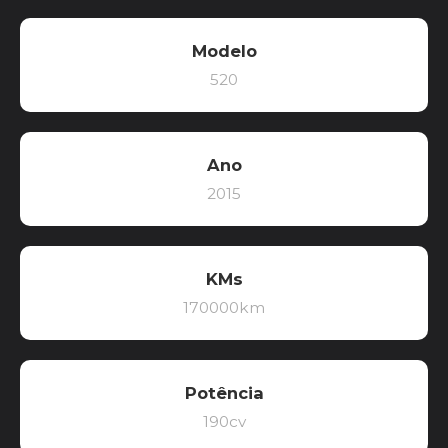
Modelo
520
Ano
2015
KMs
170000km
Potência
190cv