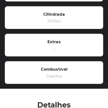
Cilindrada
2979cc
Extras
-
Combustível
Gasolina
Detalhes