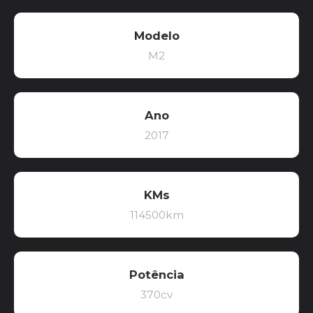
Modelo
M2
Ano
2017
KMs
114500km
Potência
370cv