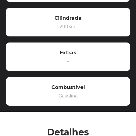
Cilindrada
2993cc
Extras
-
Combustível
Gasolina
Detalhes