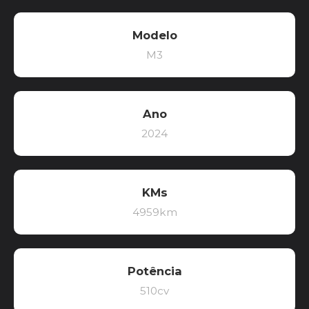
Modelo
M3
Ano
2024
KMs
4959km
Potência
510cv