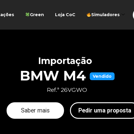
tações
Green
Loja CoC
Simuladores
Importação
BMW M4
Vendido
Ref.ª 26VGWO
Saber mais
Pedir uma proposta