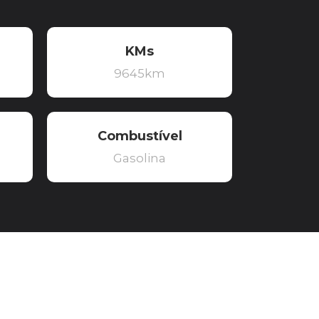
KMs
9645km
Combustível
Gasolina