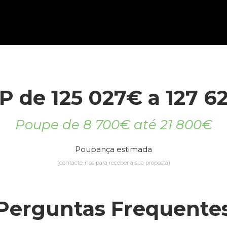
P de 125 027€ a 127 6
Poupe de 8 700€ até 21 800€
Poupança estimada
(contacte-nos para receber a sua proposta)
Perguntas Frequente