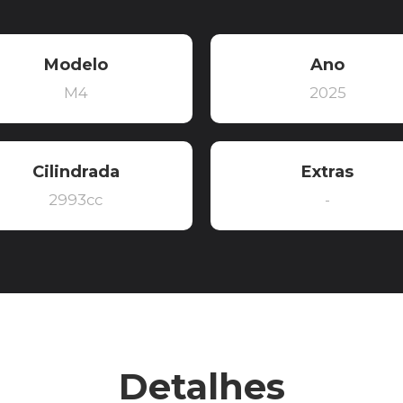
Modelo
Ano
M4
2025
Cilindrada
Extras
2993cc
-
Detalhes