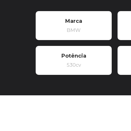
Marca
BMW
Potência
530cv