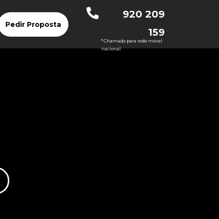
920 209
Pedir Proposta
159
* Chamada para rede móvel
nacional