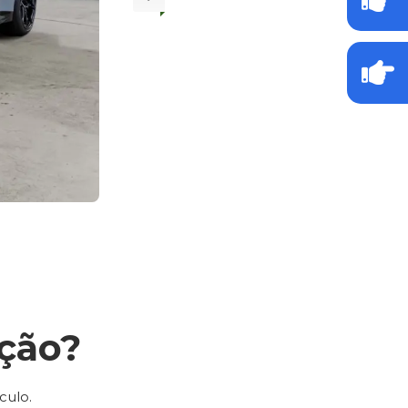
ção?
culo.