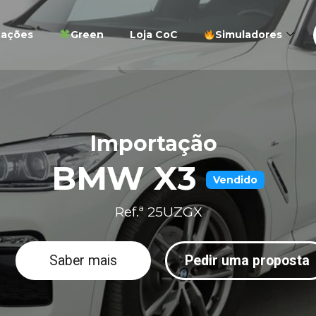
tações
Green
Loja CoC
Simuladores
Importação
BMW X3
Vendido
Ref.ª 25UZGX
Saber mais
Pedir uma proposta