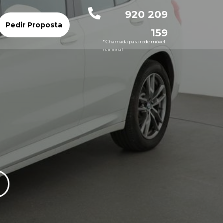
920 209
Pedir Proposta
159
* Chamada para rede móvel
nacional