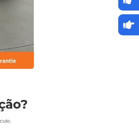
ção?
culo.