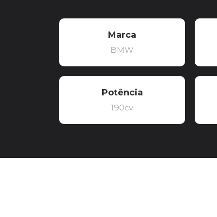
Marca
BMW
Potência
190cv