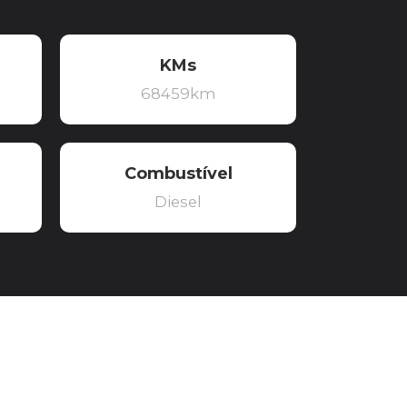
KMs
68459km
Combustível
Diesel