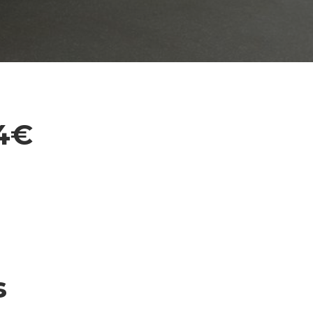
44€
s