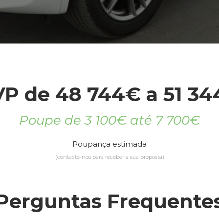
P de 48 744€ a 51 3
Poupe de 3 100€ até 7 700€
Poupança estimada
(contacte-nos para receber a sua proposta)
Perguntas Frequente