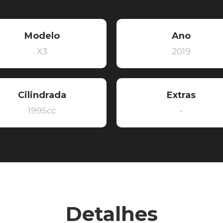
Modelo
Ano
X3
2019
Cilindrada
Extras
1995cc
-
Detalhes