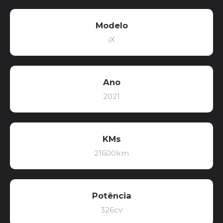
Modelo
iX
Ano
2021
KMs
21600km
Potência
326cv