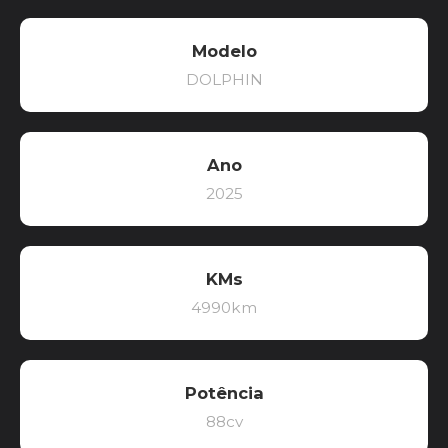
Modelo
DOLPHIN
Ano
2025
KMs
4990km
Potência
88cv