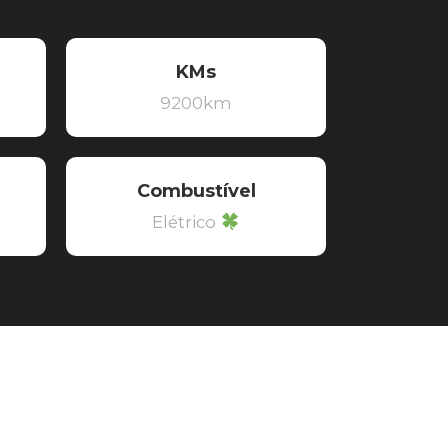
KMs
9200km
Combustível
Elétrico