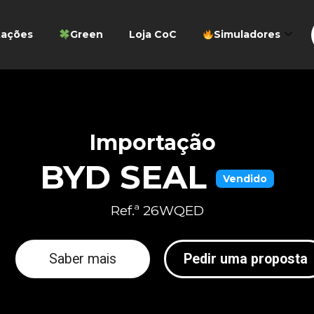
tações
Green
Loja CoC
Simuladores
Importação
BYD SEAL
Vendido
Ref.ª 26WQED
Saber mais
Pedir uma proposta