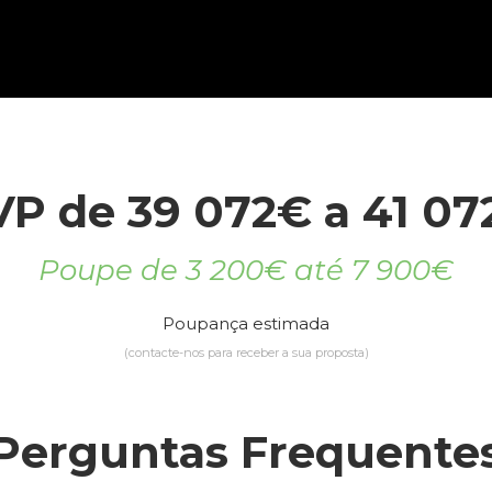
VP de 39 072€ a 41 07
Poupe de 3 200€ até 7 900€
Poupança estimada
(contacte-nos para receber a sua proposta)
Perguntas Frequente