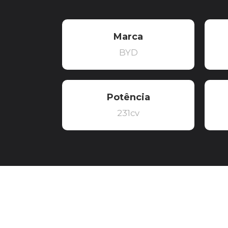
Marca
BYD
Potência
231cv