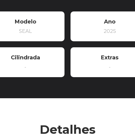
Modelo
Ano
SEAL
2025
Cilindrada
Extras
-
-
Detalhes