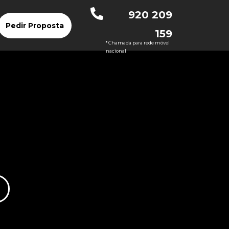
920 209
Pedir Proposta
159
* Chamada para rede móvel
nacional