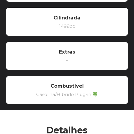
Cilindrada
1498cc
Extras
-
Combustível
Gasolina/Híbrido Plug-in
Detalhes