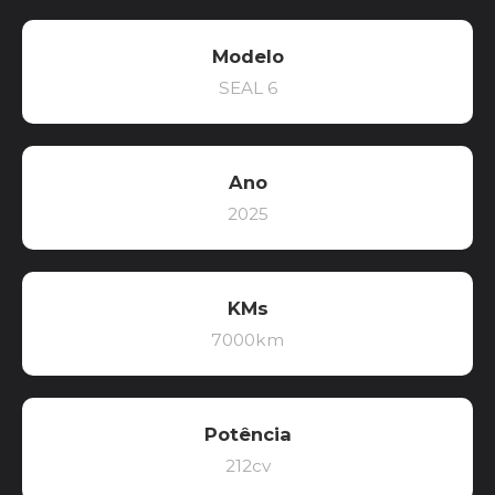
Modelo
SEAL 6
Ano
2025
KMs
7000km
Potência
212cv