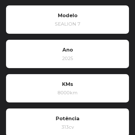
Modelo
SEALION 7
Ano
2025
KMs
8000km
Potência
313cv