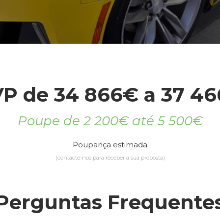
P de 34 866€ a 37 4
Poupe de 2 200€ até 5 500€
Poupança estimada
(contacte-nos para receber a sua proposta)
Perguntas Frequente