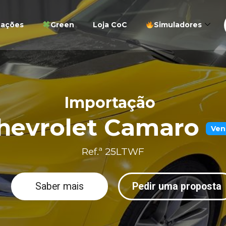
tações
Green
Loja CoC
Simuladores
Importação
hevrolet Camaro
Ven
Ref.ª 25LTWF
Saber mais
Pedir uma proposta