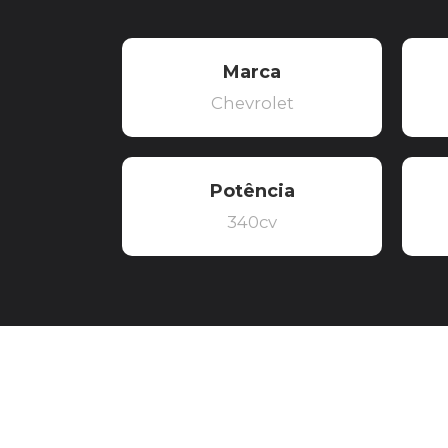
Marca
Chevrolet
Potência
340cv