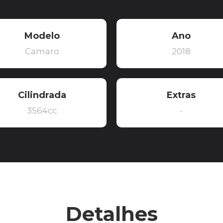
Modelo
Ano
Camaro
2018
Cilindrada
Extras
3564cc
-
Detalhes