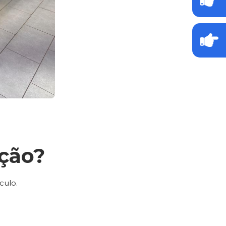
ção?
culo.