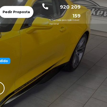
920 209
Pedir Proposta
159
* Chamada para rede móvel
nacional
dido