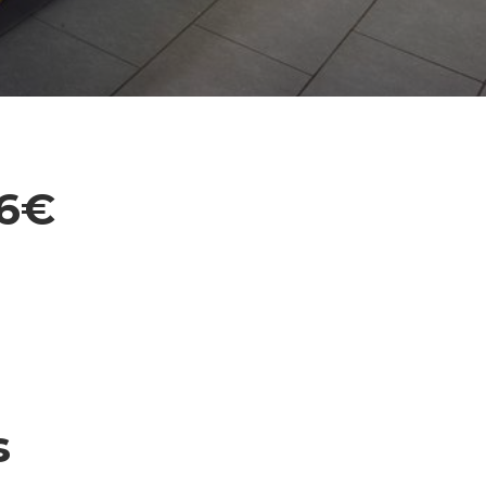
66€
s