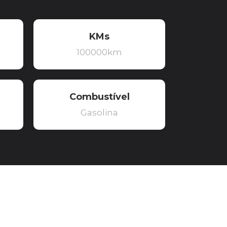
KMs
100000km
Combustível
Gasolina