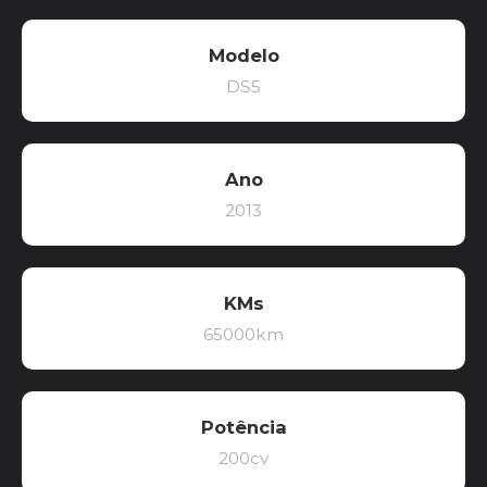
Modelo
DS5
Ano
2013
KMs
65000km
Potência
200cv