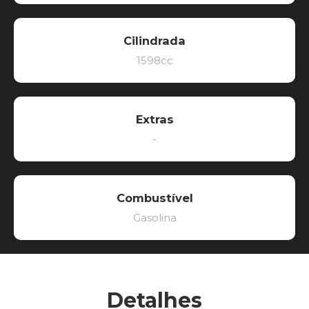
Cilindrada
1598cc
Extras
-
Combustível
Gasolina
Detalhes