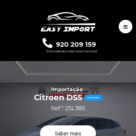
920 209 159
(Chamada para rede móvel nacional)
Importação
Citroen DS5
Vendido
Ref.ª 25L385
Saber mais