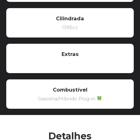
Cilindrada
1395cc
Extras
-
Combustível
Gasolina/Híbrido Plug-in
Detalhes