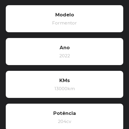
Modelo
Formentor
Ano
2022
KMs
13000km
Potência
204cv