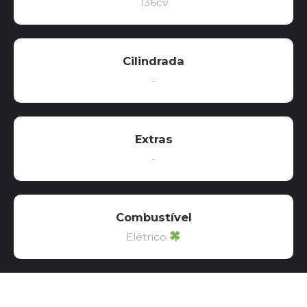
136cv
Cilindrada
-
Extras
-
Combustível
Elétrico