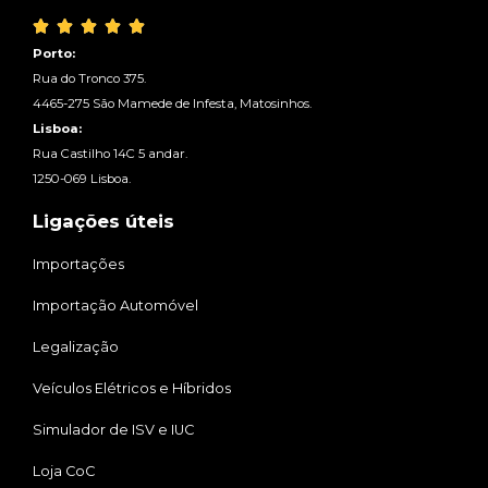





Porto:
Rua do Tronco 375.
4465-275 São Mamede de Infesta, Matosinhos.
Lisboa:
Rua Castilho 14C 5 andar.
1250-069 Lisboa.
Ligações úteis
Importações
Importação Automóvel
Legalização
Veículos Elétricos e Híbridos
Simulador de ISV e IUC
Loja CoC