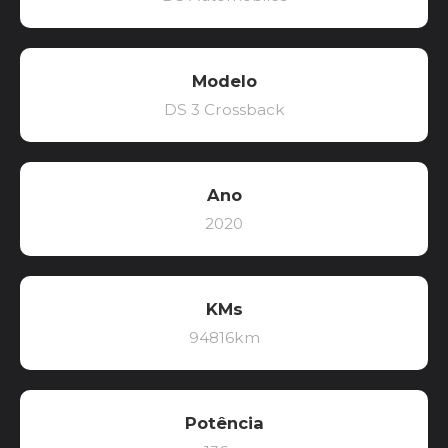
Modelo
DS 3 Crossback
Ano
2020
KMs
94816km
Potência