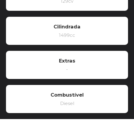
129cv
Cilindrada
1499cc
Extras
-
Combustível
Diesel