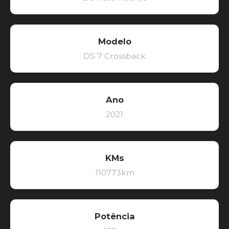
Modelo
DS 7 Crossback
Ano
2021
KMs
110773km
Potência