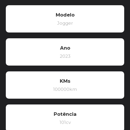
Modelo
Jogger
Ano
2023
KMs
100000km
Potência
101cv