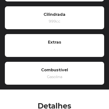
Cilindrada
999cc
Extras
-
Combustível
Gasolina
Detalhes