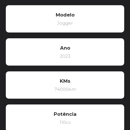
Modelo
Jogger
Ano
2023
KMs
74000km
Potência
110cv