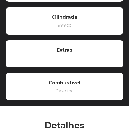
Cilindrada
999cc
Extras
-
Combustível
Gasolina
Detalhes