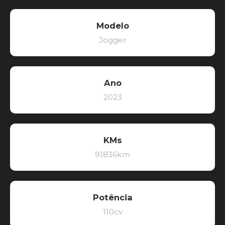
Modelo
Jogger
Ano
2023
KMs
91836km
Potência
110cv