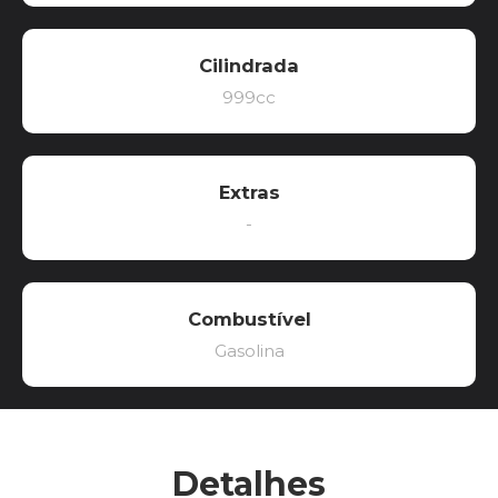
Cilindrada
999cc
Extras
-
Combustível
Gasolina
Detalhes